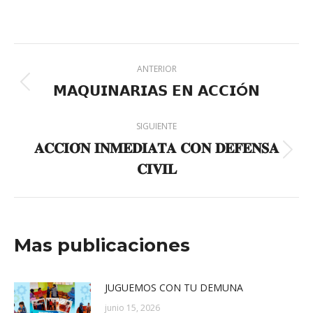
on
on
on
on
X
Pinterest
Facebook
LinkedIn
Navegación
ANTERIOR
entre
𝗠𝗔𝗤𝗨𝗜𝗡𝗔𝗥𝗜𝗔𝗦 𝗘𝗡 𝗔𝗖𝗖𝗜Ó𝗡
Publicación
anterior:
publicaciones
SIGUIENTE
𝐀𝐂𝐂𝐈𝐎́𝐍 𝐈𝐍𝐌𝐄𝐃𝐈𝐀𝐓𝐀 𝐂𝐎𝐍 𝐃𝐄𝐅𝐄𝐍𝐒𝐀
Publicación
𝐂𝐈𝐕𝐈𝐋
siguiente:
Mas publicaciones
JUGUEMOS CON TU DEMUNA
junio 15, 2026