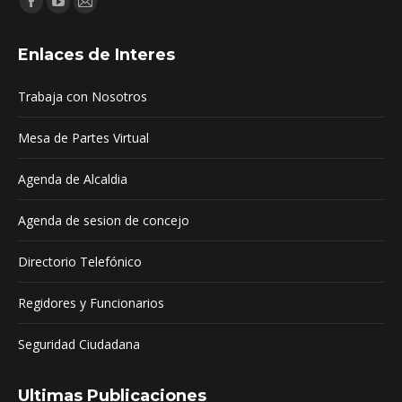
Facebook
YouTube
Mail
page
page
page
Enlaces de Interes
opens
opens
opens
in
in
in
Trabaja con Nosotros
new
new
new
window
window
window
Mesa de Partes Virtual
Agenda de Alcaldia
Agenda de sesion de concejo
Directorio Telefónico
Regidores y Funcionarios
Seguridad Ciudadana
Ultimas Publicaciones