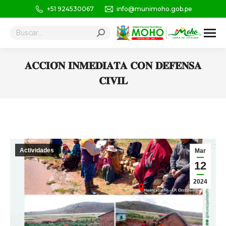
+51 924530067
info@munimoho.gob.pe
Buscar:
𝐀𝐂𝐂𝐈𝐎́𝐍 𝐈𝐍𝐌𝐄𝐃𝐈𝐀𝐓𝐀 𝐂𝐎𝐍 𝐃𝐄𝐅𝐄𝐍𝐒𝐀
𝐂𝐈𝐕𝐈𝐋
Estás aquí:
Actividades
Mar
12
2024