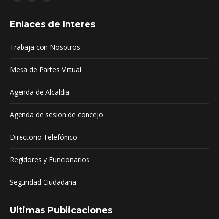
Facebook
YouTube
Mail
page
page
page
Enlaces de Interes
opens
opens
opens
in
in
in
Trabaja con Nosotros
new
new
new
window
window
window
Mesa de Partes Virtual
Agenda de Alcaldia
Agenda de sesion de concejo
Directorio Telefónico
Regidores y Funcionarios
Seguridad Ciudadana
Ultimas Publicaciones