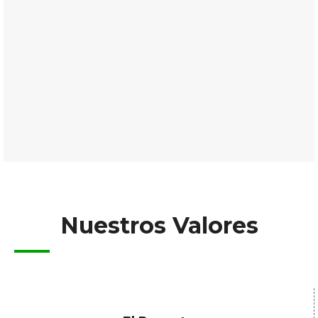
identidad institucional productivo, sostenible con
calidad de vida, territorialmente articulado con sus
distritos, instituciones organizadas, participativas
con valores, con mentalidad emprendedora con
acceso a servicios de calidad en educación, salud,
nutrición, saneamiento, vivienda, electricidad y
manejo responsable de medio ambiente.
Nuestros Valores