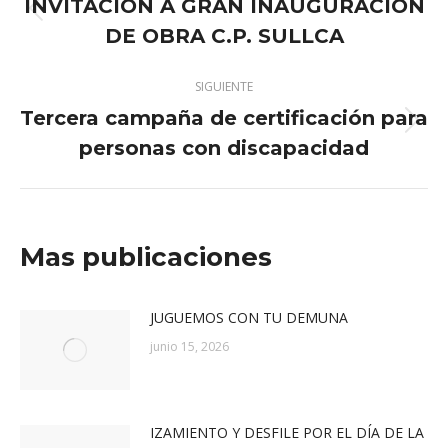
INVITACIÓN A GRAN INAUGURACIÓN
Publicación
publicaciones
DE OBRA C.P. SULLCA
anterior:
SIGUIENTE
Tercera campaña de certificación para
Publicación
personas con discapacidad
siguiente:
Mas publicaciones
JUGUEMOS CON TU DEMUNA
junio 15, 2026
IZAMIENTO Y DESFILE POR EL DÍA DE LA