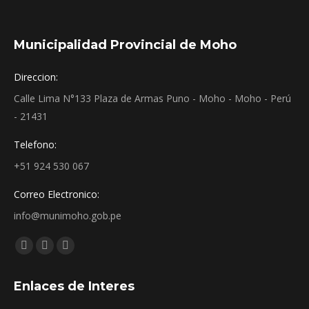
Municipalidad Provincial de Moho
Direccion:
Calle Lima N°133 Plaza de Armas Puno - Moho - Moho - Perú
- 21431
Telefono:
+51 924 530 067
Correo Electronico:
info@munimoho.gob.pe
Encuéntranos en:
Facebook
YouTube
Mail
page
page
page
Enlaces de Interes
opens
opens
opens
in
in
in