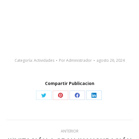
Categoría:
Actividades
Por
Administrador
agosto 26, 2024
Compartir Publicacion
Share
Share
Share
Share
on
on
on
on
X
Pinterest
Facebook
LinkedIn
Navegación
ANTERIOR
entre