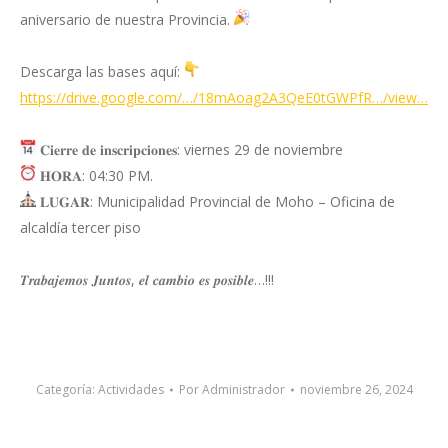
aniversario de nuestra Provincia.
Descarga las bases aquí:
https://drive.google.com/…/18mAoag2A3QeE0tGWPfR…/view…
𝐂𝐢𝐞𝐫𝐫𝐞 𝐝𝐞 𝐢𝐧𝐬𝐜𝐫𝐢𝐩𝐜𝐢𝐨𝐧𝐞𝐬: viernes 29 de noviembre
𝐇𝐎𝐑𝐀: 04:30 PM.
𝐋𝐔𝐆𝐀𝐑: Municipalidad Provincial de Moho – Oficina de
alcaldía tercer piso
𝑻𝒓𝒂𝒃𝒂𝒋𝒆𝒎𝒐𝒔 𝑱𝒖𝒏𝒕𝒐𝒔, 𝒆𝒍 𝒄𝒂𝒎𝒃𝒊𝒐 𝒆𝒔 𝒑𝒐𝒔𝒊𝒃𝒍𝒆…!!!
Categoría:
Actividades
Por
Administrador
noviembre 26, 2024