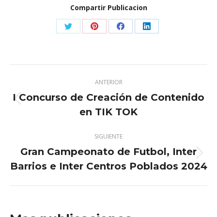
Compartir Publicacion
Share
Share
Share
Share
on
on
on
on
X
Pinterest
Facebook
LinkedIn
Navegación
ANTERIOR
entre
I Concurso de Creación de Contenido
Publicación
publicaciones
en TIK TOK
anterior:
SIGUIENTE
Gran Campeonato de Futbol, Inter
Publicación
Barrios e Inter Centros Poblados 2024
siguiente: