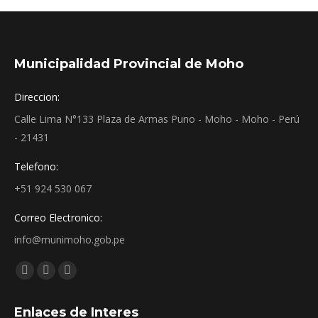
Municipalidad Provincial de Moho
Direccion:
Calle Lima N°133 Plaza de Armas Puno - Moho - Moho - Perú
- 21431
Telefono:
+51 924 530 067
Correo Electronico:
info@munimoho.gob.pe
Encuéntranos en:
Facebook
YouTube
Mail
page
page
page
Enlaces de Interes
opens
opens
opens