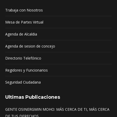
in
in
in
Trabaja con Nosotros
new
new
new
window
window
window
Mesa de Partes Virtual
Agenda de Alcaldia
Agenda de sesion de concejo
Directorio Telefónico
Regidores y Funcionarios
Seguridad Ciudadana
Ultimas Publicaciones
GENTE OSINERGMIN MOHO: MÁS CERCA DE TI, MÁS CERCA
DE TUS DERECHOS