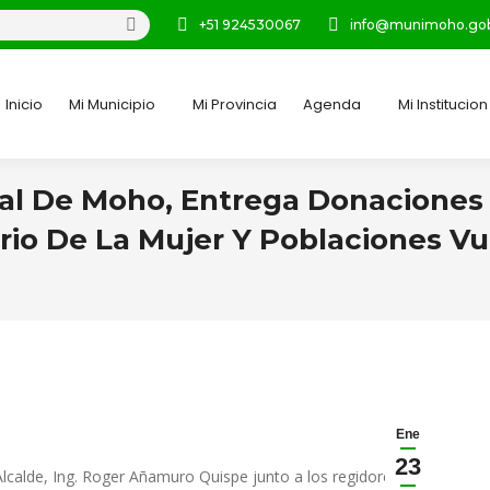
+51 924530067
info@munimoho.gob
Inicio
Mi Municipio
Mi Provincia
Agenda
Mi Institucion
ial De Moho, Entrega Donaciones
rio De La Mujer Y Poblaciones Vu
Ene
23
Alcalde, Ing. Roger Añamuro Quispe junto a los regidores y