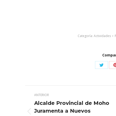
Categoría:
Actividades
Compart
Share
on
X
Navegación
ANTERIOR
entre
Alcalde Provincial de Moho
publicaciones
Juramenta a Nuevos
Publicación