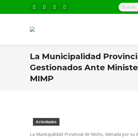
Buscar:
Facebook
X
Pinterest
Instagram
page
page
page
page
opens
opens
opens
opens
in
in
in
in
new
new
new
new
window
window
window
window
La Municipalidad Provinc
Gestionados Ante Ministe
MIMP
Actividades
La Municipalidad Provincial de Moho, liderada por su 