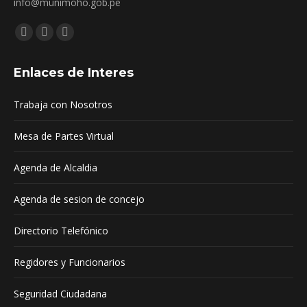
info@munimoho.gob.pe
Encuéntranos en:
Facebook
YouTube
Mail
page
page
page
Enlaces de Interes
opens
opens
opens
in
in
in
Trabaja con Nosotros
new
new
new
window
window
window
Mesa de Partes Virtual
Agenda de Alcaldia
Agenda de sesion de concejo
Directorio Telefónico
Regidores y Funcionarios
Seguridad Ciudadana