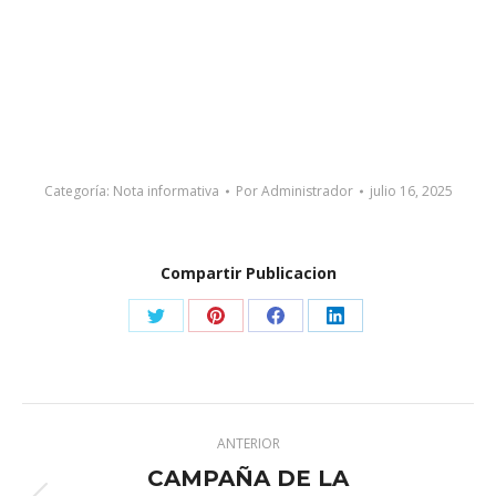
Categoría:
Nota informativa
Por
Administrador
julio 16, 2025
Compartir Publicacion
Share
Share
Share
Share
on
on
on
on
X
Pinterest
Facebook
LinkedIn
Navegación
ANTERIOR
entre
CAMPAÑA DE LA