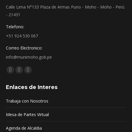
Calle Lima N°133 Plaza de Armas Puno - Moho - Moho - Perú
- 21431
Telefono:
+51 924 530 067
Correo Electronico:
info@munimoho.gob.pe
Encuéntranos en:
Facebook
YouTube
Mail
page
page
page
Enlaces de Interes
opens
opens
opens
in
in
in
Trabaja con Nosotros
new
new
new
window
window
window
Mesa de Partes Virtual
Agenda de Alcaldia