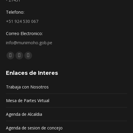
Telefono:
+51 924 530 067
Correo Electronico:
info@munimoho.gob.pe
Encuéntranos en:
Facebook
YouTube
Mail
page
page
page
Enlaces de Interes
opens
opens
opens
in
in
in
Trabaja con Nosotros
new
new
new
window
window
window
Mesa de Partes Virtual
Agenda de Alcaldia
Agenda de sesion de concejo