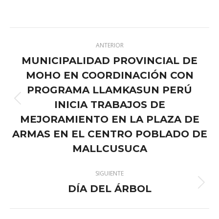
on
on
on
on
X
Pinterest
Facebook
LinkedIn
Navegación
ANTERIOR
entre
MUNICIPALIDAD PROVINCIAL DE
publicaciones
MOHO EN COORDINACIÓN CON
PROGRAMA LLAMKASUN PERÚ
INICIA TRABAJOS DE
Publicación
anterior:
MEJORAMIENTO EN LA PLAZA DE
ARMAS EN EL CENTRO POBLADO DE
MALLCUSUCA
SIGUIENTE
DÍA DEL ÁRBOL
Publicación
siguiente: