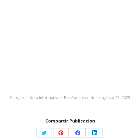
Categoría:
Nota informativa
Por
Administrador
agosto 25, 2025
Compartir Publicacion
Share
Share
Share
Share