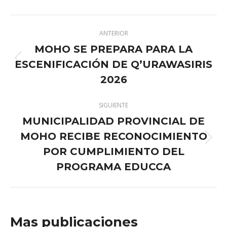
X
Pinterest
Facebook
LinkedIn
Navegación
ANTERIOR
entre
MOHO SE PREPARA PARA LA
publicaciones
ESCENIFICACIÓN DE Q’URAWASIRIS
Publicación
anterior:
2026
SIGUIENTE
MUNICIPALIDAD PROVINCIAL DE
MOHO RECIBE RECONOCIMIENTO
Publicación
POR CUMPLIMIENTO DEL
siguiente:
PROGRAMA EDUCCA
Mas publicaciones