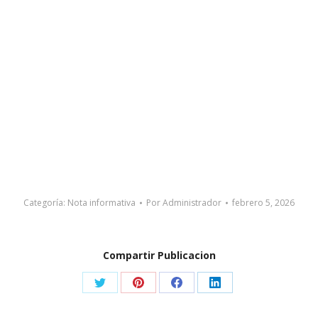
Categoría:
Nota informativa
Por
Administrador
febrero 5, 2026
Compartir Publicacion
Share
Share
Share
Share
on
on
on
on