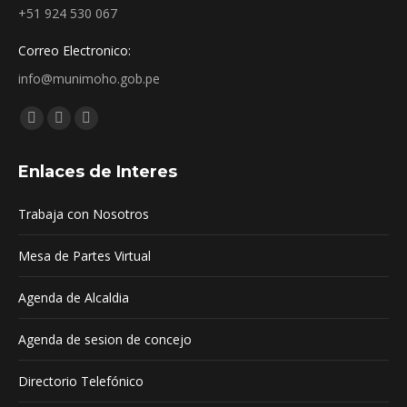
+51 924 530 067
Correo Electronico:
info@munimoho.gob.pe
Encuéntranos en:
Facebook
YouTube
Mail
page
page
page
Enlaces de Interes
opens
opens
opens
in
in
in
Trabaja con Nosotros
new
new
new
window
window
window
Mesa de Partes Virtual
Agenda de Alcaldia
Agenda de sesion de concejo
Directorio Telefónico