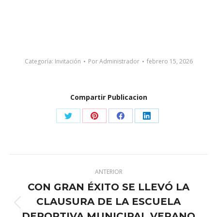
Categoría:
Invitación
Por
Administrador
febrero 15, 2026
Compartir Publicacion
Share
Share
Share
Share
on
on
on
on
X
Pinterest
Facebook
LinkedIn
Navegación
ANTERIOR
entre
CON GRAN ÉXITO SE LLEVÓ LA
publicaciones
CLAUSURA DE LA ESCUELA
Publicación
DEPORTIVA MUNICIPAL VERANO