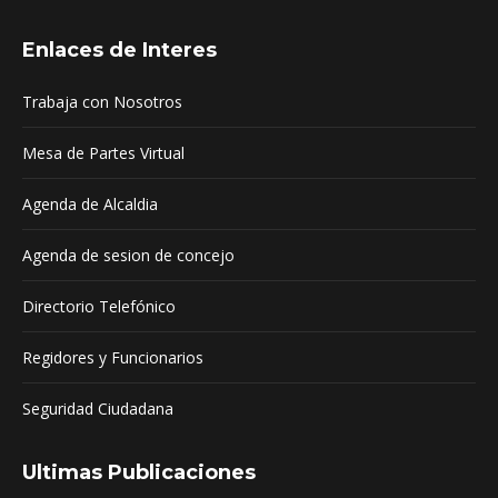
page
page
page
Enlaces de Interes
opens
opens
opens
in
in
in
Trabaja con Nosotros
new
new
new
window
window
window
Mesa de Partes Virtual
Agenda de Alcaldia
Agenda de sesion de concejo
Directorio Telefónico
Regidores y Funcionarios
Seguridad Ciudadana
Ultimas Publicaciones