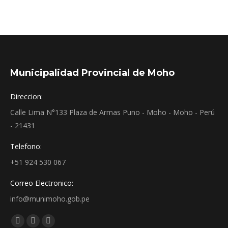
Municipalidad Provincial de Moho
Direccion:
Calle Lima N°133 Plaza de Armas Puno - Moho - Moho - Perú
- 21431
Telefono:
+51 924 530 067
Correo Electronico:
info@munimoho.gob.pe
Encuéntranos en:
Facebook
YouTube
Mail