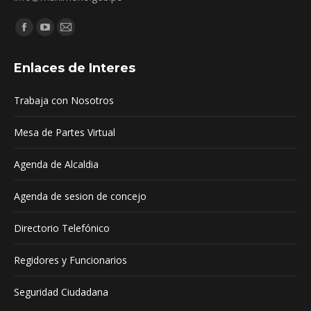
Encuéntranos en:
Facebook
YouTube
Mail
page
page
page
Enlaces de Interes
opens
opens
opens
in
in
in
Trabaja con Nosotros
new
new
new
window
window
window
Mesa de Partes Virtual
Agenda de Alcaldia
Agenda de sesion de concejo
Directorio Telefónico
Regidores y Funcionarios
Seguridad Ciudadana