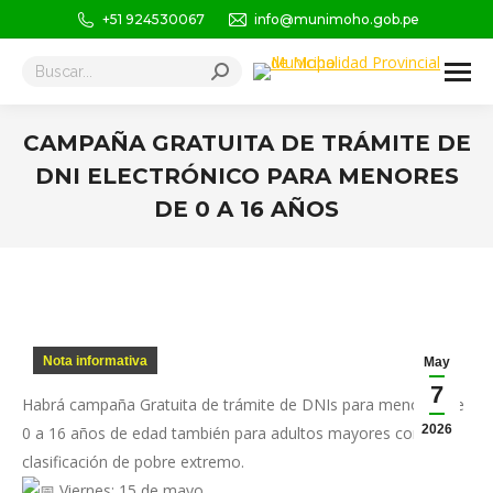
+51 924530067
info@munimoho.gob.pe
Buscar:
CAMPAÑA GRATUITA DE TRÁMITE DE
DNI ELECTRÓNICO PARA MENORES
DE 0 A 16 AÑOS
Estás aquí:
Nota informativa
May
7
Habrá campaña Gratuita de trámite de DNIs para menores de
2026
0 a 16 años de edad también para adultos mayores con ficha
clasificación de pobre extremo.
Viernes: 15 de mayo