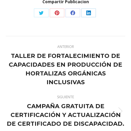
Compartir Publicacion
Share
Share
Share
Share
on
on
on
on
X
Pinterest
Facebook
LinkedIn
Navegación
ANTERIOR
entre
TALLER DE FORTALECIMIENTO DE
publicaciones
CAPACIDADES EN PRODUCCIÓN DE
Publicación
HORTALIZAS ORGÁNICAS
anterior:
INCLUSIVAS
SIGUIENTE
CAMPAÑA GRATUITA DE
CERTIFICACIÓN Y ACTUALIZACIÓN
Publicación
siguiente:
DE CERTIFICADO DE DISCAPACIDAD.