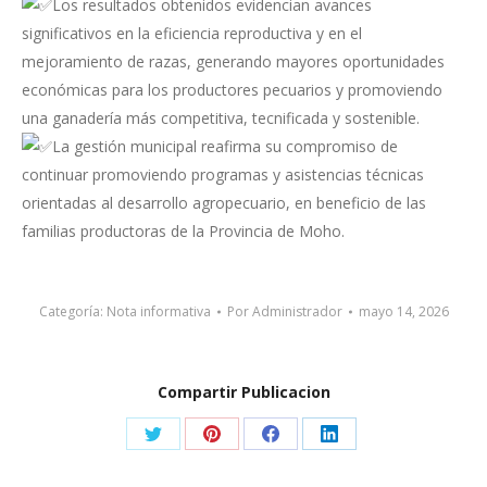
Los resultados obtenidos evidencian avances
significativos en la eficiencia reproductiva y en el
mejoramiento de razas, generando mayores oportunidades
económicas para los productores pecuarios y promoviendo
una ganadería más competitiva, tecnificada y sostenible.
La gestión municipal reafirma su compromiso de
continuar promoviendo programas y asistencias técnicas
orientadas al desarrollo agropecuario, en beneficio de las
familias productoras de la Provincia de Moho.
Categoría:
Nota informativa
Por
Administrador
mayo 14, 2026
Compartir Publicacion
Share
Share
Share
Share
on
on
on
on