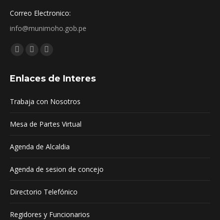
Correo Electronico:
info@munimoho.gob.pe
Encuéntranos en:
Facebook
YouTube
Mail
page
page
page
Enlaces de Interes
opens
opens
opens
in
in
in
Trabaja con Nosotros
new
new
new
window
window
window
Mesa de Partes Virtual
Agenda de Alcaldia
Agenda de sesion de concejo
Directorio Telefónico
Regidores y Funcionarios