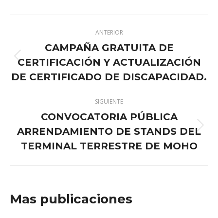
X
Pinterest
Facebook
LinkedIn
Navegación
ANTERIOR
entre
CAMPAÑA GRATUITA DE
publicaciones
CERTIFICACIÓN Y ACTUALIZACIÓN
Publicación
anterior:
DE CERTIFICADO DE DISCAPACIDAD.
SIGUIENTE
CONVOCATORIA PÚBLICA
ARRENDAMIENTO DE STANDS DEL
Publicación
siguiente:
TERMINAL TERRESTRE DE MOHO
Mas publicaciones