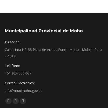
Municipalidad Provincial de Moho
Direccion:
Calle Lima N°133 Plaza de Armas Puno - Moho - Moho - Perú
- 21431
Telefono:
+51 924 530 067
Correo Electronico:
info@munimoho.gob.pe
Encuéntranos en:
Facebook
YouTube
Mail