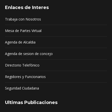
page
page
page
Enlaces de Interes
opens
opens
opens
in
in
in
Trabaja con Nosotros
new
new
new
window
window
window
Mesa de Partes Virtual
Agenda de Alcaldia
Agenda de sesion de concejo
Directorio Telefónico
Regidores y Funcionarios
Seguridad Ciudadana
Ultimas Publicaciones