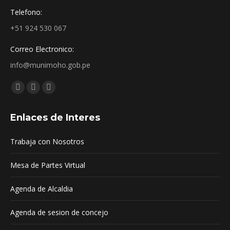
Telefono:
+51 924 530 067
Correo Electronico:
info@munimoho.gob.pe
Encuéntranos en:
Facebook
YouTube
Mail
page
page
page
Enlaces de Interes
opens
opens
opens
in
in
in
Trabaja con Nosotros
new
new
new
window
window
window
Mesa de Partes Virtual
Agenda de Alcaldia
Agenda de sesion de concejo