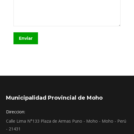
Enviar
Municipalidad Provincial de Moho
Direccion:
Calle Lima N°133 Plaza de Armas Puno - Moho - Moho - Perú
- 21431