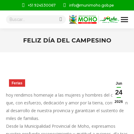
+51 924530067
info@munimoho.gob.pe
Buscar:
FELIZ DÍA DEL CAMPESINO
Estás aquí:
Ferias
Jun
24
hoy rendimos homenaje a las mujeres y hombres del campo
2026
que, con esfuerzo, dedicación y amor por la tierra, contribuyen
al desarrollo de nuestra provincia y garantizan el sustento de
miles de familias.
Desde la Municipalidad Provincial de Moho, expresamos
nuestro profundo reconocimiento y gratitud a quienes, día tras