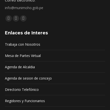
Correo Electronico:
info@munimoho.gob.pe
Encuéntranos en:
Facebook
YouTube
Mail
page
page
page
Enlaces de Interes
opens
opens
opens
in
in
in
Trabaja con Nosotros
new
new
new
window
window
window
Mesa de Partes Virtual
Agenda de Alcaldia
Agenda de sesion de concejo
Directorio Telefónico
Regidores y Funcionarios