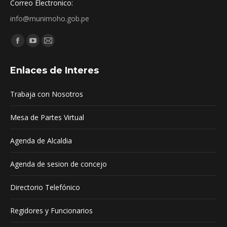
Correo Electronico:
info@munimoho.gob.pe
Encuéntranos en:
Facebook
YouTube
Mail
page
page
page
Enlaces de Interes
opens
opens
opens
in
in
in
Trabaja con Nosotros
new
new
new
window
window
window
Mesa de Partes Virtual
Agenda de Alcaldia
Agenda de sesion de concejo
Directorio Telefónico
Regidores y Funcionarios