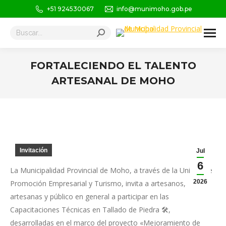
+51 924530067
info@munimoho.gob.pe
Buscar:
FORTALECIENDO EL TALENTO
ARTESANAL DE MOHO
Estás aquí:
Invitación
Jul
6
La Municipalidad Provincial de Moho, a través de la Unidad de
2026
Promoción Empresarial y Turismo, invita a artesanos,
artesanas y público en general a participar en las
Capacitaciones Técnicas en Tallado de Piedra 🛠️,
desarrolladas en el marco del proyecto «Mejoramiento de