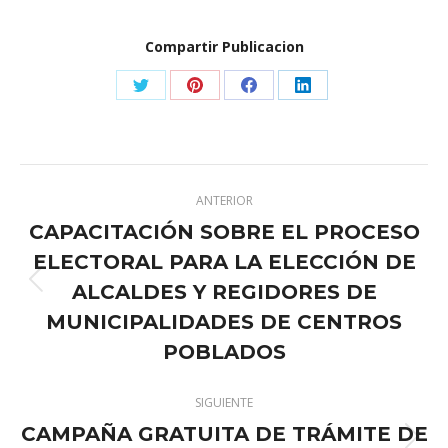
Compartir Publicacion
Share
Share
Share
Share
on
on
on
on
X
Pinterest
Facebook
LinkedIn
Navegación
ANTERIOR
entre
CAPACITACIÓN SOBRE EL PROCESO
publicaciones
ELECTORAL PARA LA ELECCIÓN DE
ALCALDES Y REGIDORES DE
Publicación
anterior:
MUNICIPALIDADES DE CENTROS
POBLADOS
SIGUIENTE
CAMPAÑA GRATUITA DE TRÁMITE DE
Publicación