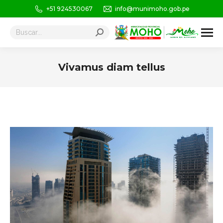
+51 924530067
info@munimoho.gob.pe
Buscar:
Vivamus diam tellus
Estás aquí: