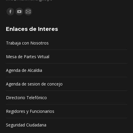
Encuéntranos en:
Facebook
YouTube
Mail
page
page
page
Enlaces de Interes
opens
opens
opens
in
in
in
Trabaja con Nosotros
new
new
new
window
window
window
Mesa de Partes Virtual
Agenda de Alcaldia
Agenda de sesion de concejo
Directorio Telefónico
Regidores y Funcionarios
Seguridad Ciudadana