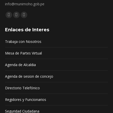
info@munimoho.gob.pe
Encuéntranos en:
Facebook
YouTube
Mail
page
page
page
Enlaces de Interes
opens
opens
opens
in
in
in
Trabaja con Nosotros
new
new
new
window
window
window
Mesa de Partes Virtual
Agenda de Alcaldia
Agenda de sesion de concejo
Directorio Telefónico
Regidores y Funcionarios
Seguridad Ciudadana