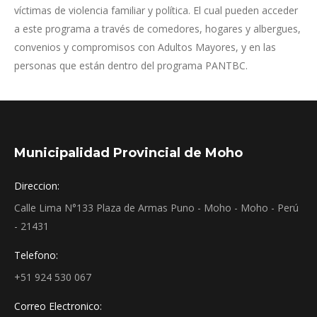
víctimas de violencia familiar y política. El cual pueden acceder
a este programa a través de comedores, hogares y albergues,
convenios y compromisos con Adultos Mayores, y en las
personas que están dentro del programa PANTBC.
Municipalidad Provincial de Moho
Direccion:
Calle Lima N°133 Plaza de Armas Puno - Moho - Moho - Perú
- 21431
Telefono:
+51 924 530 067
Correo Electronico: