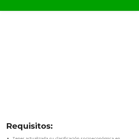
Unidad del Programa de
Alimentos PCA TBC
Requisitos:
Tener actualizada su clasificación socioeconómica en