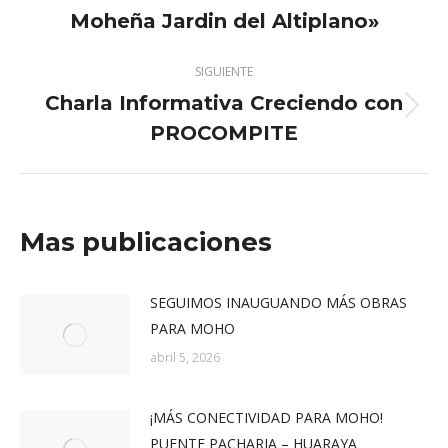
anterior:
Moheña Jardin del Altiplano»
SIGUIENTE
Charla Informativa Creciendo con
Publicación
PROCOMPITE
siguiente:
Mas publicaciones
SEGUIMOS INAUGUANDO MÁS OBRAS
PARA MOHO
abril 5, 2026
¡MÁS CONECTIVIDAD PARA MOHO!
PUENTE PACHARIA – HUARAYA