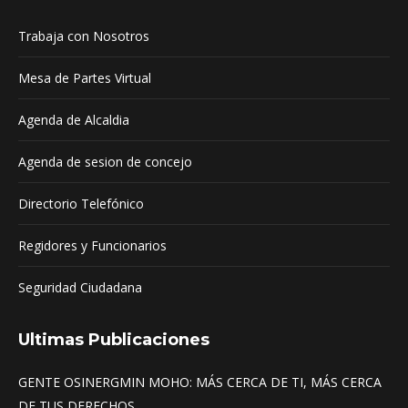
in
in
in
Trabaja con Nosotros
new
new
new
window
window
window
Mesa de Partes Virtual
Agenda de Alcaldia
Agenda de sesion de concejo
Directorio Telefónico
Regidores y Funcionarios
Seguridad Ciudadana
Ultimas Publicaciones
GENTE OSINERGMIN MOHO: MÁS CERCA DE TI, MÁS CERCA
DE TUS DERECHOS