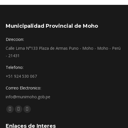
Municipalidad Provincial de Moho
Direccion:
Calle Lima N°133 Plaza de Armas Puno - Moho - Moho - Perú
- 21431
Telefono:
+51 924 530 067
Correo Electronico:
info@munimoho.gob.pe
Encuéntranos en:
Facebook
YouTube
Mail
page
page
page
Enlaces de Interes
opens
opens
opens