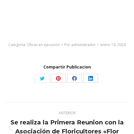
Categoría:
Obras en ejecucion
Por
administrador
enero 14, 2024
Compartir Publicacion
Share
Share
Share
Share
on
on
on
on
X
Pinterest
Facebook
LinkedIn
Navegación
ANTERIOR
entre
Se realiza la Primera Reunion con la
publicaciones
Asociación de Floricultores «Flor
Publicación