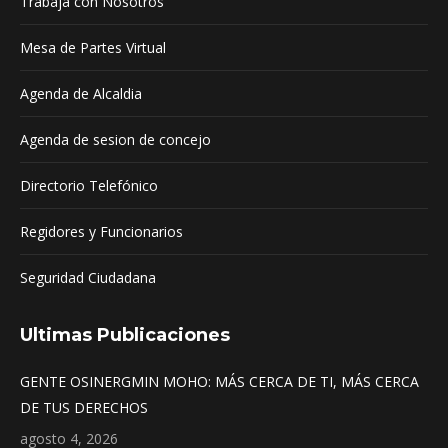
Trabaja con Nosotros
new
new
new
window
window
window
Mesa de Partes Virtual
Agenda de Alcaldia
Agenda de sesion de concejo
Directorio Telefónico
Regidores y Funcionarios
Seguridad Ciudadana
Ultimas Publicaciones
GENTE OSINERGMIN MOHO: MÁS CERCA DE TI, MÁS CERCA
DE TUS DERECHOS
agosto 4, 2026