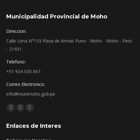
Municipalidad Provincial de Moho
Direccion:
Calle Lima N°133 Plaza de Armas Puno - Moho - Moho - Perú
- 21431
Telefono:
+51 924 530 067
Correo Electronico:
info@munimoho.gob.pe
Encuéntranos en:
Facebook
YouTube
Mail
page
page
page
Enlaces de Interes
opens
opens
opens
in
in
in