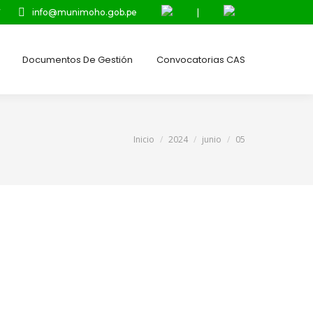
7
info@munimoho.gob.pe
|
Documentos De Gestión
Convocatorias CAS
Estás aquí:
Inicio
2024
junio
05