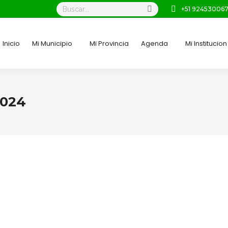
Buscar:
+51 92453006
Inicio
Mi Municipio
Mi Provincia
Agenda
Mi Institucion
2024