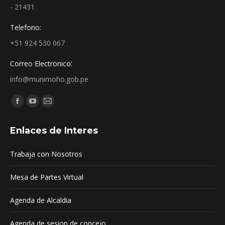
- 21431
Telefono:
+51 924 530 067
Correo Electronico:
info@munimoho.gob.pe
Encuéntranos en:
Facebook
YouTube
Mail
page
page
page
Enlaces de Interes
opens
opens
opens
in
in
in
Trabaja con Nosotros
new
new
new
window
window
window
Mesa de Partes Virtual
Agenda de Alcaldia
Agenda de sesion de concejo