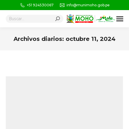
+51 924530067
info@munimoho.gob.pe
Buscar:
Archivos diarios:
octubre 11, 2024
Estás aquí: