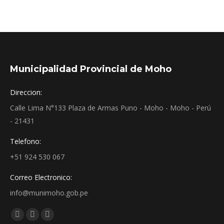
Municipalidad Provincial de Moho
Direccion:
Calle Lima N°133 Plaza de Armas Puno - Moho - Moho - Perú
- 21431
Telefono:
+51 924 530 067
Correo Electronico:
info@munimoho.gob.pe
Encuéntranos en:
Facebook
YouTube
Mail