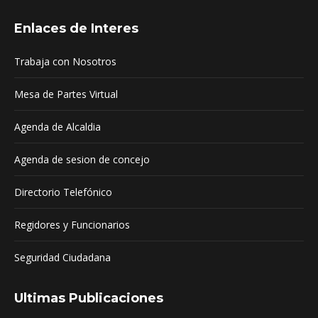
page
page
page
Enlaces de Interes
opens
opens
opens
in
in
in
Trabaja con Nosotros
new
new
new
window
window
window
Mesa de Partes Virtual
Agenda de Alcaldia
Agenda de sesion de concejo
Directorio Telefónico
Regidores y Funcionarios
Seguridad Ciudadana
Ultimas Publicaciones