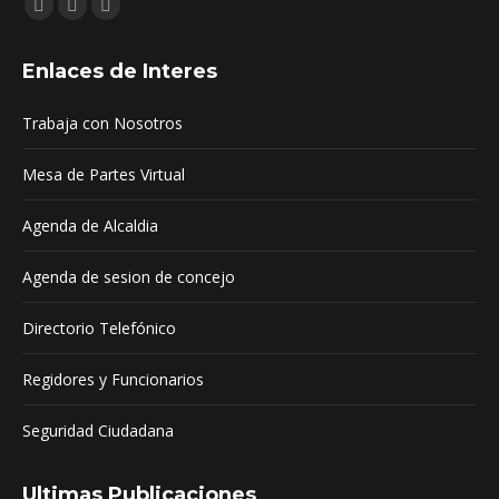
Encuéntranos en:
Facebook
YouTube
Mail
page
page
page
Enlaces de Interes
opens
opens
opens
in
in
in
Trabaja con Nosotros
new
new
new
window
window
window
Mesa de Partes Virtual
Agenda de Alcaldia
Agenda de sesion de concejo
Directorio Telefónico
Regidores y Funcionarios
Seguridad Ciudadana
Ultimas Publicaciones