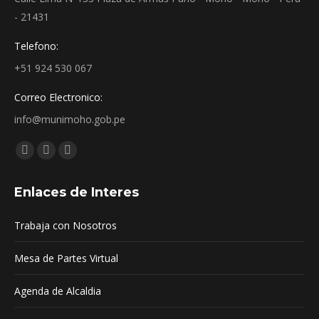
- 21431
Telefono:
+51 924 530 067
Correo Electronico:
info@munimoho.gob.pe
Encuéntranos en:
Facebook
YouTube
Mail
page
page
page
Enlaces de Interes
opens
opens
opens
in
in
in
Trabaja con Nosotros
new
new
new
window
window
window
Mesa de Partes Virtual
Agenda de Alcaldia