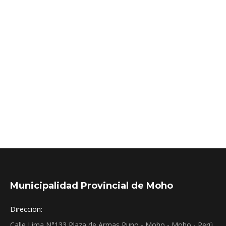
fortalecer la cultura de las 3R: reducir, reutilizar y
reciclar. Esta actividad forma parte del Programa
Municipal EDUCCA en coordinación con las
instituciones educativas. Contamos con la valiosa
participación de la I.E.S. Cap. FAP «José Abelardo
Quiñones Gonzales» – Moho y la I.E.I. N° 1450
«Huellitas…
Municipalidad Provincial de Moho
Direccion:
Calle Lima N°133 Plaza de Armas Puno - Moho - Moho - Perú