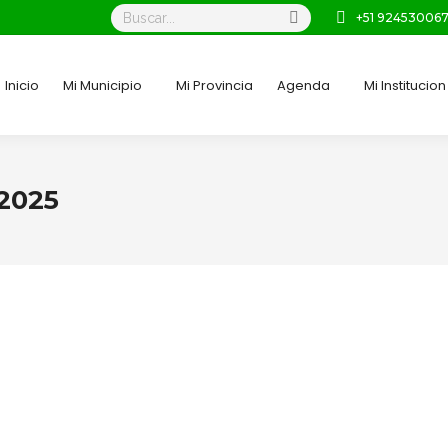
Buscar:
+51 92453006
Inicio
Mi Municipio
Mi Provincia
Agenda
Mi Institucion
 2025