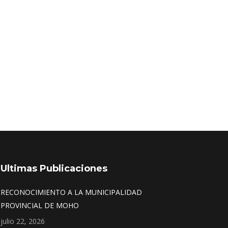
 DE ARMAS DEL CENTRO
de pista, vereda, cuneta y sardinel; en el contorno
o presidido por el alcalde provincial de Moho,…
Ultimas Publicaciones
RECONOCIMIENTO A LA MUNICIPALIDAD
PROVINCIAL DE MOHO
julio 22, 2026