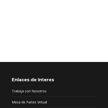
ARDINEL EN EL CONTORNO DE LA PLAZA
io de obra y colocación de la primera piedra de la obra «construcción 
 Moho, Provincia Moho, Departamento Puno». El acto protocolar estuv
Enlaces de Interes
Trabaja con Nosotros
Mesa de Partes Virtual