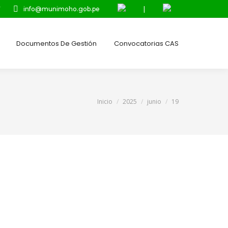
7
info@munimoho.gob.pe
|
Documentos De Gestión
Convocatorias CAS
Estás aquí:
Inicio
2025
junio
19