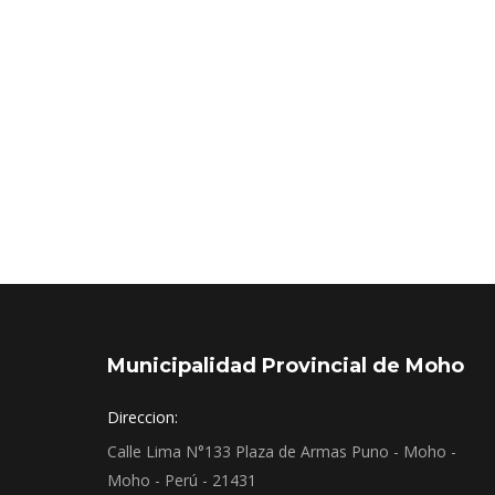
PISTA, VEREDA, CUNETA Y S
POBLADO DE HUARAYA”
Nota informativa
Por
Administrador
junio 19, 2025
La Municipalidad Provincial de Moho realizó el inic
de la plaza de armas de C.P. Huaraya Distrito de
Municipalidad Provincial de Moho
Direccion:
Calle Lima N°133 Plaza de Armas Puno - Moho -
Moho - Perú - 21431