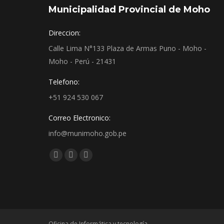
Municipalidad Provincial de Moho
Direccion:
Calle Lima N°133 Plaza de Armas Puno - Moho -
Moho - Perú - 21431
Telefono:
+51 924 530 067
Correo Electronico:
info@munimoho.gob.pe
Encuéntranos en:
Facebook
YouTube
Mail
page
page
page
opens
opens
opens
in
in
in
new
new
new
Oficina de Informática y tecnología