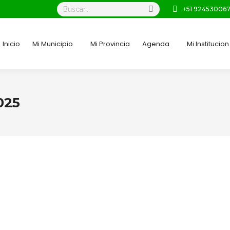
Buscar:
+51 92453006
Inicio
Mi Municipio
Mi Provincia
Agenda
Mi Institucion
2025