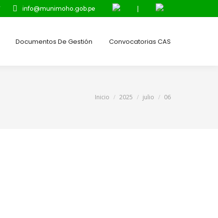
7
info@munimoho.gob.pe
|
Documentos De Gestión
Convocatorias CAS
Estás aquí:
Inicio
2025
julio
06