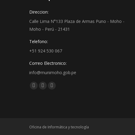
Direccion:
Calle Lima N°133 Plaza de Armas Puno - Moho -
Moho - Perú - 21431
Telefono:
+51 924 530 067
Correo Electronico:
info@munimoho.gob.pe
Encuéntranos en:
Facebook
YouTube
Mail
page
page
page
opens
opens
opens
in
in
in
new
new
new
Oficina de Informática y tecnología
window
window
window