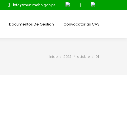
7
info@munimoho.gob.pe
|
Documentos De Gestión
Convocatorias CAS
Estás aquí:
Inicio
2025
octubre
01