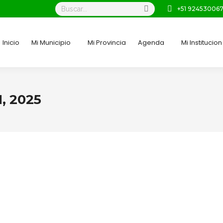
Buscar:
+51 92453006
Inicio
Mi Municipio
Mi Provincia
Agenda
Mi Institucion
1, 2025