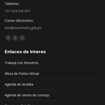
Telefono:
+51 924 530 067
Correo Electronico:
info@munimoho.gob.pe
Encuéntranos en:
Facebook
YouTube
Mail
page
page
page
Enlaces de Interes
opens
opens
opens
in
in
in
Trabaja con Nosotros
new
new
new
window
window
window
Mesa de Partes Virtual
Agenda de Alcaldia
Agenda de sesion de concejo