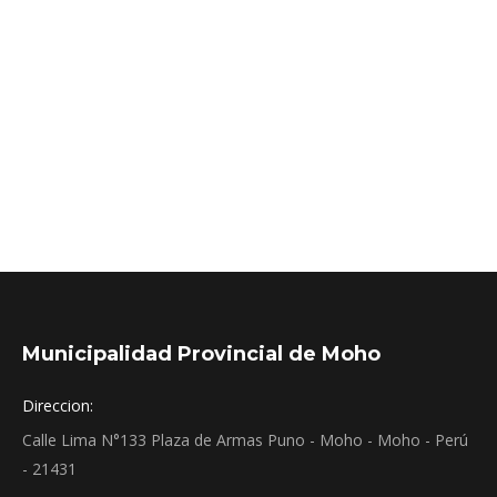
Contigo o Beca 18. También es clave para recibir
apoyo en emergencias y desastres. ✔️ Revisa la
vigencia de tu información aquí:
https://consultamihogar.ofis.gob.pe/ Si necesitas
actualizarla, acude a la Unidad Local de
Empadronamiento…
Municipalidad Provincial de Moho
Direccion:
Calle Lima N°133 Plaza de Armas Puno - Moho - Moho - Perú
- 21431