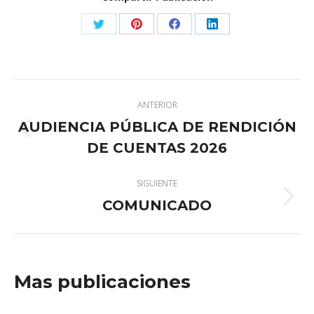
Share
Share
Share
Share
on
on
on
on
X
Pinterest
Facebook
LinkedIn
Navegación
ANTERIOR
entre
AUDIENCIA PÚBLICA DE RENDICIÓN
Publicación
publicaciones
DE CUENTAS 2026
anterior:
SIGUIENTE
COMUNICADO
Publicación
siguiente:
Mas publicaciones