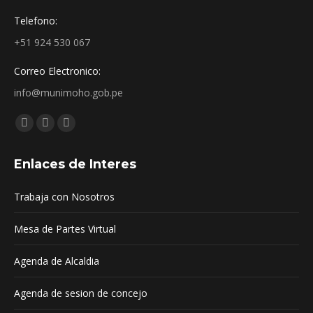
Telefono:
+51 924 530 067
Correo Electronico:
info@munimoho.gob.pe
Encuéntranos en:
Facebook
YouTube
Mail
page
page
page
Enlaces de Interes
opens
opens
opens
in
in
in
Trabaja con Nosotros
new
new
new
window
window
window
Mesa de Partes Virtual
Agenda de Alcaldia
Agenda de sesion de concejo