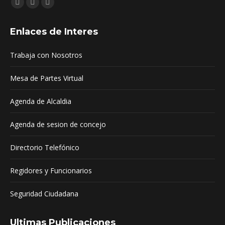
Encuéntranos en:
Facebook
YouTube
Mail
page
page
page
Enlaces de Interes
opens
opens
opens
in
in
in
Trabaja con Nosotros
new
new
new
window
window
window
Mesa de Partes Virtual
Agenda de Alcaldia
Agenda de sesion de concejo
Directorio Telefónico
Regidores y Funcionarios
Seguridad Ciudadana
Ultimas Publicaciones