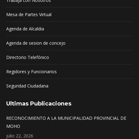
Trabaja con Nosotros
new
new
new
window
window
window
Mesa de Partes Virtual
Agenda de Alcaldia
Agenda de sesion de concejo
Directorio Telefónico
Regidores y Funcionarios
Seguridad Ciudadana
Ultimas Publicaciones
RECONOCIMIENTO A LA MUNICIPALIDAD PROVINCIAL DE
MOHO
julio 22, 2026