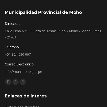
Municipalidad Provincial de Moho
Direccion:
Calle Lima N°133 Plaza de Armas Puno - Moho - Moho - Perú
- 21431
Telefono:
+51 924 530 067
Correo Electronico:
info@munimoho.gob.pe
Encuéntranos en:
Facebook
YouTube
Mail
page
page
page
Enlaces de Interes
opens
opens
opens
in
in
in