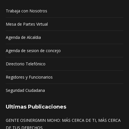
in
in
in
Trabaja con Nosotros
new
new
new
window
window
window
Mesa de Partes Virtual
Agenda de Alcaldia
Agenda de sesion de concejo
Directorio Telefónico
Regidores y Funcionarios
Seguridad Ciudadana
Ultimas Publicaciones
GENTE OSINERGMIN MOHO: MÁS CERCA DE TI, MÁS CERCA
DE TUS DERECHOS