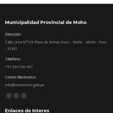
Municipalidad Provincial de Moho
Direccion:
Calle Lima N°133 Plaza de Armas Puno - Moho - Moho - Perú
- 21431
Telefono:
+51 924 530 067
Correo Electronico:
info@munimoho.gob.pe
Encuéntranos en:
Facebook
YouTube
Mail
page
page
page
Enlaces de Interes
opens
opens
opens