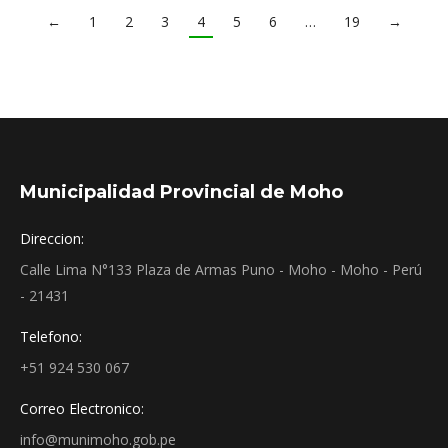
←
1
2
3
4
5
6
…
19
→
Municipalidad Provincial de Moho
Direccion:
Calle Lima N°133 Plaza de Armas Puno - Moho - Moho - Perú
- 21431
Telefono:
+51 924 530 067
Correo Electronico:
info@munimoho.gob.pe