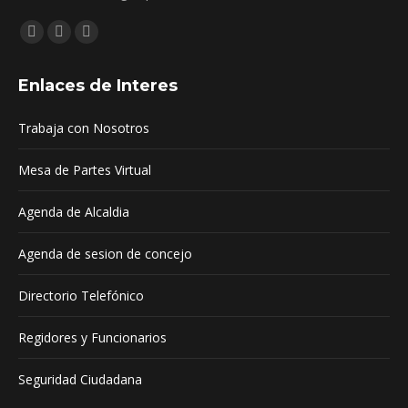
Encuéntranos en:
Facebook
YouTube
Mail
page
page
page
Enlaces de Interes
opens
opens
opens
in
in
in
Trabaja con Nosotros
new
new
new
window
window
window
Mesa de Partes Virtual
Agenda de Alcaldia
Agenda de sesion de concejo
Directorio Telefónico
Regidores y Funcionarios
Seguridad Ciudadana