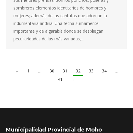
sus mejores prendas. Son los ponchos, polleras y
sombreros elementos identitarios de hombres y
mujeres; además de las cantutas que adornan la
indumentaria andina. Una fecha sumamente
importante y de algarabía donde se despliegan
peculiaridades de las más variadas,…
←
1
…
30
31
32
33
34
…
41
→
Municipalidad Provincial de Moho