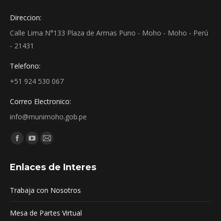
Direccion:
Calle Lima N°133 Plaza de Armas Puno - Moho - Moho - Perú
- 21431
Telefono:
+51 924 530 067
Correo Electronico:
info@munimoho.gob.pe
Encuéntranos en:
Facebook
YouTube
Mail
page
page
page
Enlaces de Interes
opens
opens
opens
in
in
in
Trabaja con Nosotros
new
new
new
window
window
window
Mesa de Partes Virtual