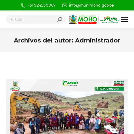
+51 924530067
info@munimoho.gob.pe
Buscar:
Archivos del autor:
Administrador
Estás aquí: