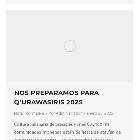
NOS PREPARAMOS PARA
Q’URAWASIRIS 2025
Nota informativa
Por
Administrador
enero 28, 2025
𝐂𝐮𝐥𝐭𝐮𝐫𝐚 𝐦𝐢𝐥𝐞𝐧𝐚𝐫𝐢𝐚 𝐝𝐞 𝐩𝐫𝐞𝐬𝐚𝐠𝐢𝐨𝐬 𝐲 𝐫𝐢𝐭𝐨𝐬 Cuando las
comunidades moheñas están de fiesta se atavían de